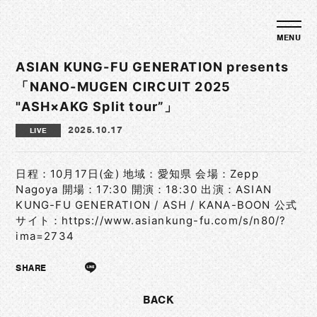
ASIAN KUNG-FU GENERATION presents
「NANO-MUGEN CIRCUIT 2025
"ASH×AKG Split tour”」
2025.10.17
LIVE
日程：10月17日(金) 地域：愛知県 会場：Zepp
Nagoya 開場：17:30 開演：18:30 出演：ASIAN
KUNG-FU GENERATION / ASH / KANA-BOON 公式
サイト：
https://www.asiankung-fu.com/s/n80/?
ima=2734
SHARE
BACK