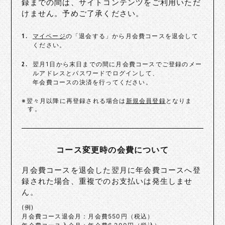
録までの間は、サイトコンテンツをご利用いただ
けません。予めご了承ください。
1.
マイページ
の「退会する」から月会費コースを退会して
ください。
2.
翌月1日から末日までの間に月会費コースでご登録のメー
ルアドレスとパスワードでログインして、
年会費コースの決済を行ってください。
※翌々月以降に再登録される場合は
新規会員登録
となりま
す。
コース変更時の会費について
月会費コースを退会した翌月に年会費コースへ登
録された場合、重複でのお支払いは発生しませ
ん。
(例)
月会費コース退会月：月会費550円（税込）