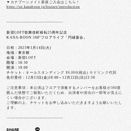
▼カナブーンメイト新規ご入会はこちら！
https://sp.kanaboon.jp/feature/introduction
-------------------------------------
新宿LOFT歌舞伎町移転25周年記念
KANA-BOON 360°フロアライブ「円縁宴会」
日程：
2025年1月14日(火)
地域：東京都
会場：
新宿LOFT
開場：18:30
開演：19:00
チケット：
オールスタンディング ¥6,000(税込) ※ドリンク代別
先行受付：12月13日(金)18:00～12月22日(日)23:59
ご注意事項：本公演はフロアで演奏するメンバーをお客様が360度
囲んだ状態でご観覧いただくため、出演者や演出の一部等が見えに
くい場合がございます。
ご理解の上、チケットをお申し込みいただきますようお願いいたし
ます。
-------------------------------------
SHARE