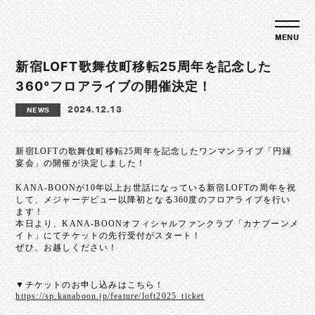
新宿LOFT歌舞伎町移転25周年を記念した
360°フロアライブの開催決定！
2024.12.13
NEWS
新宿LOFTの歌舞伎町移転25周年を記念したワンマンライブ「円縁
宴会」の開催が決定しました！
KANA-BOONが10年以上お世話になっている新宿LOFTの周年を祝
して、メジャーデビュー以降初となる360度のフロアライブを行い
ます！
本日より、KANA-BOONオフィシャルファンクラブ「カナブーンメ
イト」にてチケットの先行受付がスタート！
ぜひ、お越しください！
▼チケットのお申し込みはこちら！
https://sp.kanaboon.jp/feature/loft2025_ticket