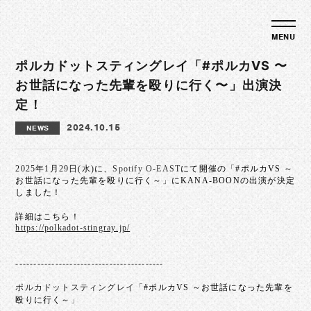
ポルカドットスティングレイ「#ポルカVS 〜
お世話になった先輩を殴りに行く〜」出演決
定！
2024.10.15
NEWS
2025年1月29日(水)
に、
Spotify O-EAST
にて開催の
「
#ポルカVS ～
お世話になった先輩を殴りに行く～
」
にKANA-BOONの出演が決定
しました！
詳細はこちら！
https://polkadot-stingray.jp/
-----------------------------------------
ポルカドットスティングレイ「
#ポルカVS ～お世話になった先輩を
殴りに行く～
」